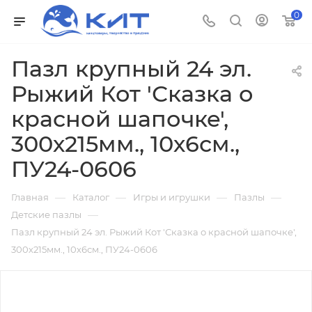
0
Пазл крупный 24 эл.
Рыжий Кот 'Сказка о
красной шапочке',
300х215мм., 10х6см.,
ПУ24-0606
—
—
—
—
Главная
Каталог
Игры и игрушки
Пазлы
—
Детские пазлы
Пазл крупный 24 эл. Рыжий Кот 'Сказка о красной шапочке',
300х215мм., 10х6см., ПУ24-0606