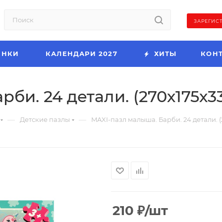
ЗАРЕГИС
ИНКИ
КАЛЕНДАРИ 2027
ХИТЫ
КОН
би. 24 детали. (270х175х33
—
—
Детские пазлы
MAXI-пазл малыша. Барби. 24 детали. (
210
₽
/шт