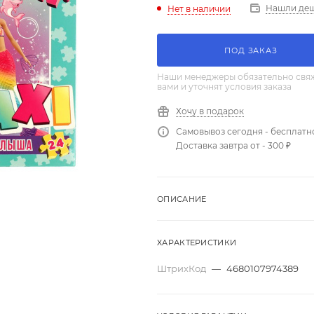
Нашли де
Нет в наличии
ПОД ЗАКАЗ
Наши менеджеры обязательно свяж
вами и уточнят условия заказа
Хочу в подарок
Самовывоз сегодня - бесплатн
Доставка завтра от - 300 ₽
ОПИСАНИЕ
ХАРАКТЕРИСТИКИ
ШтрихКод
—
4680107974389