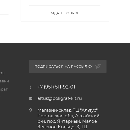
ЗАДАТЬ ВОПРОС
ПОДПИСАТЬСЯ НА РАССЫЛКУ
аты
тавки
+7 (951) 511-92-01
врат
т
altus@poligraf-kit.ru
Магазин-склад ТЦ "Альтус"
Ростовская обл, Аксайский
р-н, пос. Янтарный, Малое
Зеленое Кольцо, 3, ТЦ