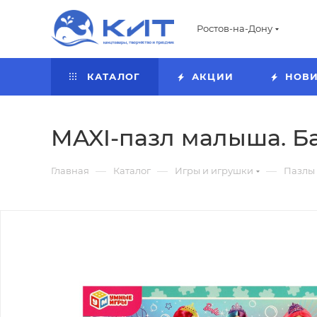
Ростов-на-Дону
КАТАЛОГ
АКЦИИ
НОВ
MAXI-пазл малыша. Бар
—
—
—
Главная
Каталог
Игры и игрушки
Пазлы