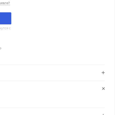
шевле?
утся с
о