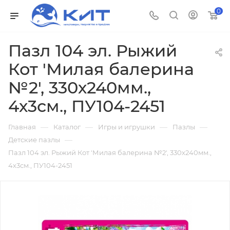
0
Пазл 104 эл. Рыжий
Кот 'Милая балерина
№2', 330х240мм.,
4х3см., ПУ104-2451
—
—
—
—
Главная
Каталог
Игры и игрушки
Пазлы
—
Детские пазлы
Пазл 104 эл. Рыжий Кот 'Милая балерина №2', 330х240мм.,
4х3см., ПУ104-2451