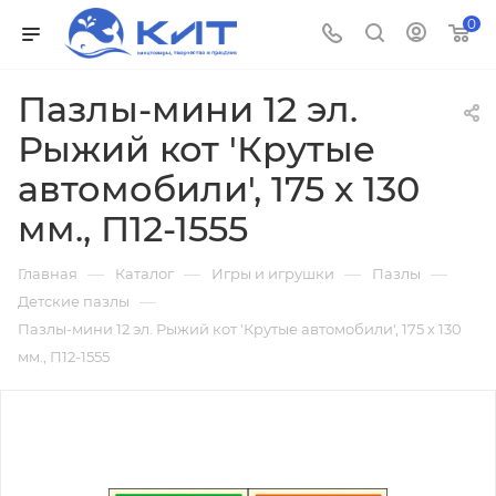
0
Пазлы-мини 12 эл.
Рыжий кот 'Крутые
автомобили', 175 х 130
мм., П12-1555
—
—
—
—
Главная
Каталог
Игры и игрушки
Пазлы
—
Детские пазлы
Пазлы-мини 12 эл. Рыжий кот 'Крутые автомобили', 175 х 130
мм., П12-1555