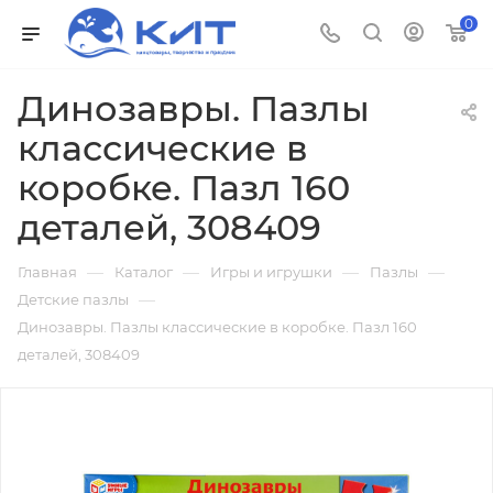
0
Динозавры. Пазлы
классические в
коробке. Пазл 160
деталей, 308409
—
—
—
—
Главная
Каталог
Игры и игрушки
Пазлы
—
Детские пазлы
Динозавры. Пазлы классические в коробке. Пазл 160
деталей, 308409