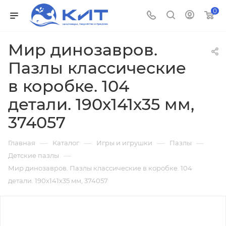
0
Мир динозавров.
Пазлы классические
в коробке. 104
детали. 190х141х35 мм,
374057
—
—
—
—
Главная
Каталог
Игры и игрушки
Пазлы
—
Детские пазлы
Мир динозавров. Пазлы классические в коробке. 104
детали. 190х141х35 мм, 374057