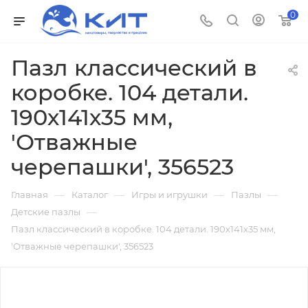
0
Пазл классический в
коробке. 104 детали.
190х141х35 мм,
'Отважные
черепашки', 356523
—
—
—
—
Главная
Каталог
Игры и игрушки
Пазлы
—
Детские пазлы
Пазл классический в коробке. 104 детали. 190х141х35 мм,
'Отважные черепашки', 356523