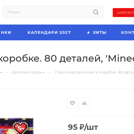
ЗАРЕГИС
ИНКИ
КАЛЕНДАРИ 2027
ХИТЫ
КОН
оробке. 80 деталей, 'Minecr
—
—
Детские пазлы
Пазл классический в коробке. 80 детале
95
₽
/шт