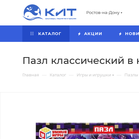
Ростов-на-Дону
КАТАЛОГ
АКЦИИ
НОВ
Пазл классический в к
—
—
—
Главная
Каталог
Игры и игрушки
Пазлы