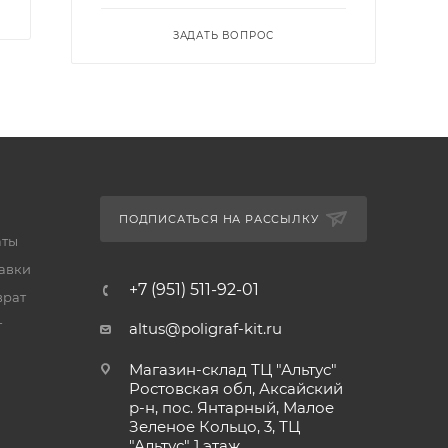
ЗАДАТЬ ВОПРОС
ПОДПИСАТЬСЯ НА РАССЫЛКУ
аты
тавки
+7 (951) 511-92-01
врат
т
altus@poligraf-kit.ru
Магазин-склад ТЦ "Альтус"
Ростовская обл, Аксайский
р-н, пос. Янтарный, Малое
Зеленое Кольцо, 3, ТЦ
"Альтус" 1 этаж