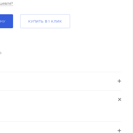
шевле?
ИНУ
КУПИТЬ В 1 КЛИК
о