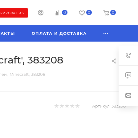
0
0
0
ТРИРОВАТЬСЯ
ТАКТЫ
ОПЛАТА И ДОСТАВКА
aft', 383208
й, 'Minecraft', 383208
Артикул:
383208