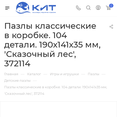
0
Пазлы классические
в коробке. 104
детали. 190х141х35 мм,
'Сказочный лес',
372114
—
—
—
—
Главная
Каталог
Игры и игрушки
Пазлы
—
Детские пазлы
Пазлы классические в коробке. 104 детали. 190х141х35 мм,
'Сказочный лес', 372114