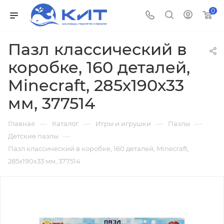
0
Пазл классический в
коробке, 160 деталей,
Minecraft, 285х190х33
мм, 377514
—
—
—
—
Главная
Каталог
Игры и игрушки
Пазлы
—
Детские пазлы
Пазл классический в коробке, 160 деталей, Minecraft,
285х190х33 мм, 377514