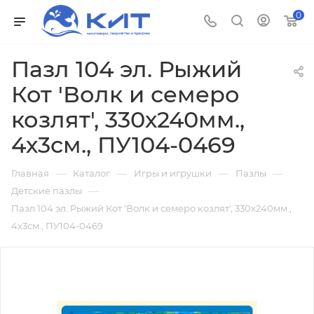
0
Пазл 104 эл. Рыжий
Кот 'Волк и семеро
козлят', 330х240мм.,
4х3см., ПУ104-0469
—
—
—
—
Главная
Каталог
Игры и игрушки
Пазлы
—
Детские пазлы
Пазл 104 эл. Рыжий Кот 'Волк и семеро козлят', 330х240мм.,
4х3см., ПУ104-0469