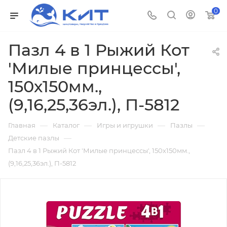
0
Пазл 4 в 1 Рыжий Кот
'Милые принцессы',
150х150мм.,
(9,16,25,36эл.), П-5812
—
—
—
—
Главная
Каталог
Игры и игрушки
Пазлы
—
Детские пазлы
Пазл 4 в 1 Рыжий Кот 'Милые принцессы', 150х150мм.,
(9,16,25,36эл.), П-5812