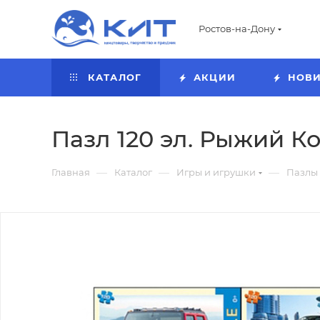
Ростов-на-Дону
КАТАЛОГ
АКЦИИ
НОВ
Пазл 120 эл. Рыжий Ко
—
—
—
Главная
Каталог
Игры и игрушки
Пазлы