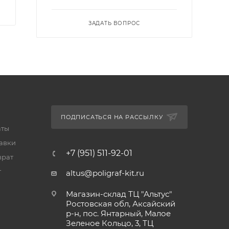
ЗАДАТЬ ВОПРОС
ПОДПИСАТЬСЯ НА РАССЫЛКУ
аты
тавки
+7 (951) 511-92-01
врат
т
altus@poligraf-kit.ru
Магазин-склад ТЦ "Альтус"
Ростовская обл, Аксайский
р-н, пос. Янтарный, Малое
Зеленое Кольцо, 3, ТЦ