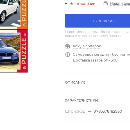
Нашли де
Нет в наличии
ПОД ЗАКАЗ
Наши менеджеры обязательно свяж
вами и уточнят условия заказа
Хочу в подарок
Самовывоз сегодня - бесплатн
Доставка завтра от - 300 ₽
ОПИСАНИЕ
ХАРАКТЕРИСТИКИ
ШтрихКод
—
9785378182930