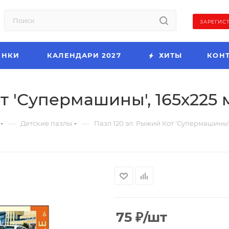
ЗАРЕГИС
ИНКИ
КАЛЕНДАРИ 2027
ХИТЫ
КОН
т 'Супермашины', 165х225 м
—
—
Детские пазлы
Пазл 120 эл. Рыжий Кот 'Супермашины',
75
₽
/шт