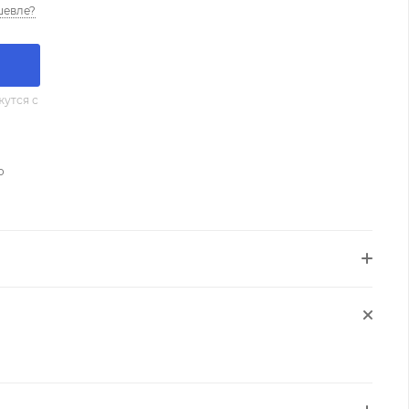
шевле?
утся с
о