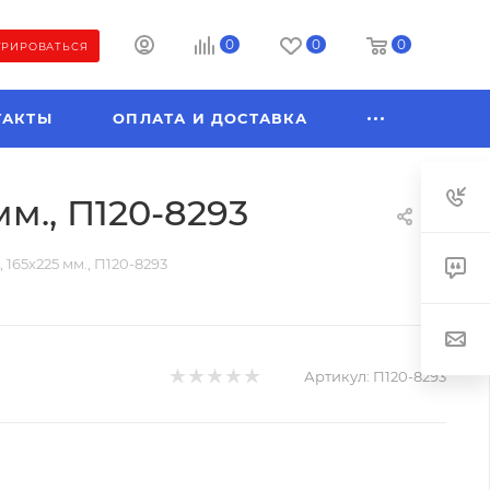
0
0
0
ТРИРОВАТЬСЯ
ТАКТЫ
ОПЛАТА И ДОСТАВКА
м., П120-8293
 165х225 мм., П120-8293
Артикул:
П120-8293