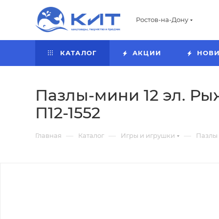
Ростов-на-Дону
КАТАЛОГ
АКЦИИ
НОВ
Пазлы-мини 12 эл. Рыж
П12-1552
—
—
—
Главная
Каталог
Игры и игрушки
Пазлы