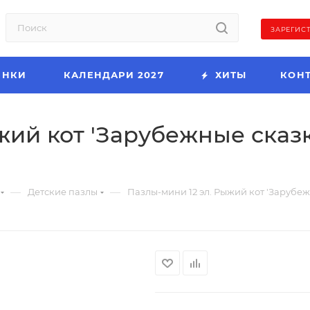
ЗАРЕГИС
ИНКИ
КАЛЕНДАРИ 2027
ХИТЫ
КОН
ий кот 'Зарубежные сказки'
—
—
Детские пазлы
Пазлы-мини 12 эл. Рыжий кот 'Зарубежны