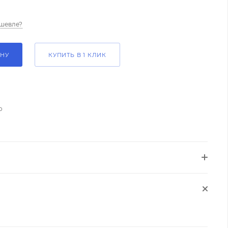
шевле?
ИНУ
КУПИТЬ В 1 КЛИК
о