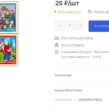
25
₽
/шт
Нашли де
Есть в наличии
В КОРЗ
Рассчитать доставку
Хочу в подарок
Самовывоз сегодня - бесплатн
Доставка завтра от - 300 ₽
ОПИСАНИЕ
ХАРАКТЕРИСТИКИ
ШтрихКод
—
4665295415524