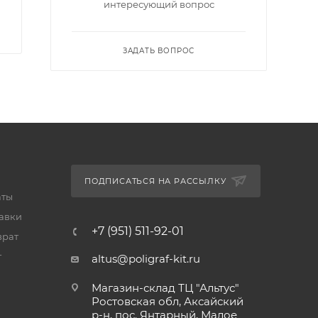
интересующий вопрос
ЗАДАТЬ ВОПРОС
ПОДПИСАТЬСЯ НА РАССЫЛКУ
аты
тавки
+7 (951) 511-92-01
врат
т
altus@poligraf-kit.ru
Магазин-склад ТЦ "Альтус"
Ростовская обл, Аксайский
р-н, пос. Янтарный, Малое