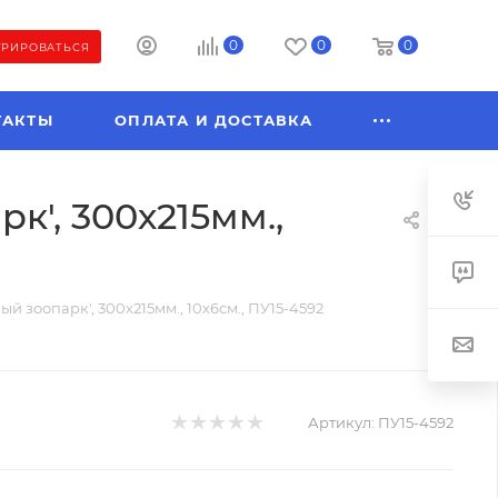
0
0
0
ТРИРОВАТЬСЯ
ТАКТЫ
ОПЛАТА И ДОСТАВКА
к', 300х215мм.,
й зоопарк', 300х215мм., 10х6см., ПУ15-4592
Артикул:
ПУ15-4592