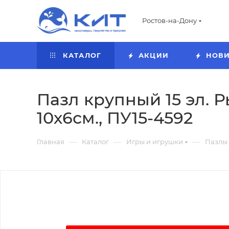
Ростов-на-Дону
КАТАЛОГ
АКЦИИ
НОВ
Пазл крупный 15 эл. 
10х6см., ПУ15-4592
—
—
—
Главная
Каталог
Игры и игрушки
Пазлы