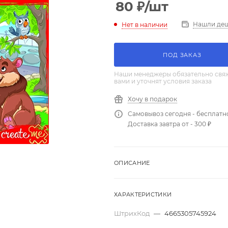
80
₽
/шт
Нашли де
Нет в наличии
ПОД ЗАКАЗ
Наши менеджеры обязательно свяж
вами и уточнят условия заказа
Хочу в подарок
Самовывоз сегодня - бесплатн
Доставка завтра от - 300 ₽
ОПИСАНИЕ
ХАРАКТЕРИСТИКИ
ШтрихКод
—
4665305745924