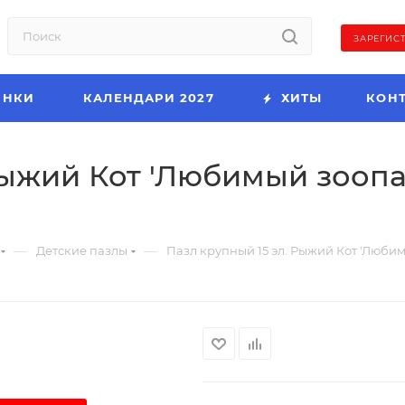
ЗАРЕГИС
ИНКИ
КАЛЕНДАРИ 2027
ХИТЫ
КОН
Рыжий Кот 'Любимый зоопар
—
—
Детские пазлы
Пазл крупный 15 эл. Рыжий Кот 'Любимы