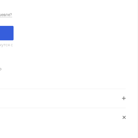
шевле?
утся с
о