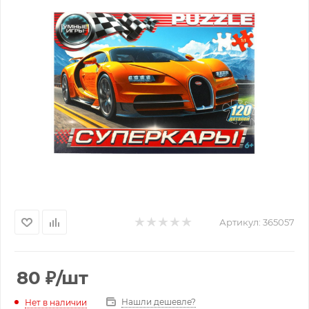
Артикул:
365057
80
₽
/шт
Нашли дешевле?
Нет в наличии