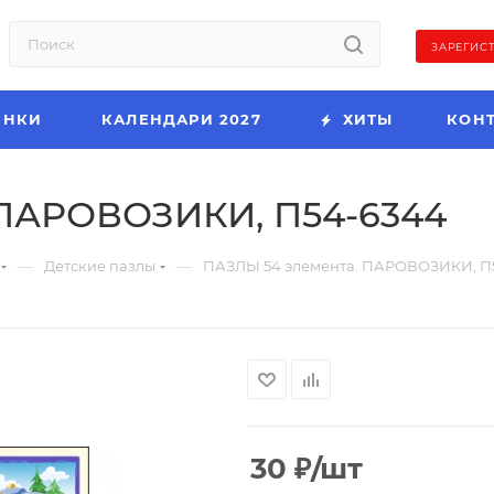
ЗАРЕГИС
ИНКИ
КАЛЕНДАРИ 2027
ХИТЫ
КОН
 ПАРОВОЗИКИ, П54-6344
—
—
Детские пазлы
ПАЗЛЫ 54 элемента. ПАРОВОЗИКИ, П
30
₽
/шт