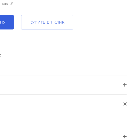
шевле?
ИНУ
КУПИТЬ В 1 КЛИК
о