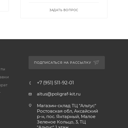
ЗАДАТЬ ВОПРОС
ПОДПИСАТЬСЯ НА РАССЫЛКУ
аты
тавки
+7 (951) 511-92-01
врат
т
altus@poligraf-kit.ru
Магазин-склад ТЦ "Альтус"
Ростовская обл, Аксайский
р-н, пос. Янтарный, Малое
Зеленое Кольцо, 3, ТЦ
"Альтус" 1 этаж