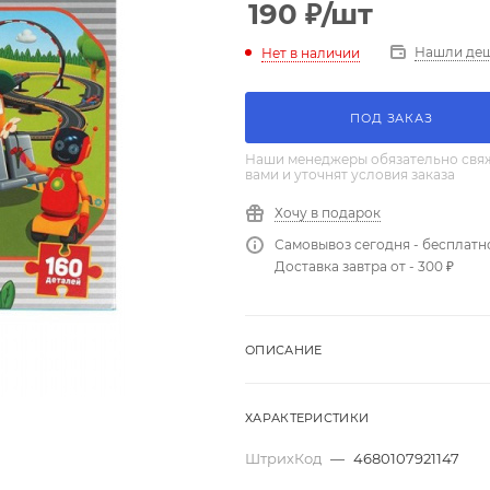
190
₽
/шт
Нашли де
Нет в наличии
ПОД ЗАКАЗ
Наши менеджеры обязательно свяж
вами и уточнят условия заказа
Хочу в подарок
Самовывоз сегодня - бесплатн
Доставка завтра от - 300 ₽
ОПИСАНИЕ
ХАРАКТЕРИСТИКИ
ШтрихКод
—
4680107921147