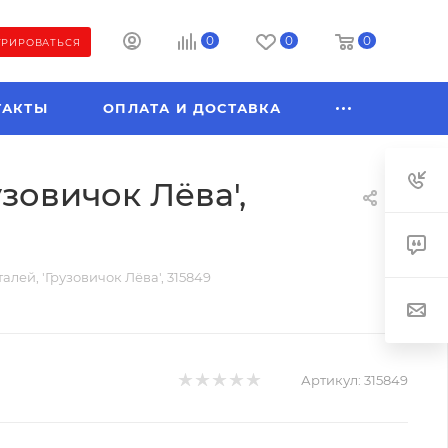
0
0
0
ТРИРОВАТЬСЯ
ТАКТЫ
ОПЛАТА И ДОСТАВКА
узовичок Лёва',
алей, 'Грузовичок Лёва', 315849
Артикул:
315849