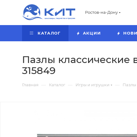
Ростов-на-Дону
КАТАЛОГ
АКЦИИ
НОВ
Пазлы классические в 
315849
—
—
—
Главная
Каталог
Игры и игрушки
Пазлы