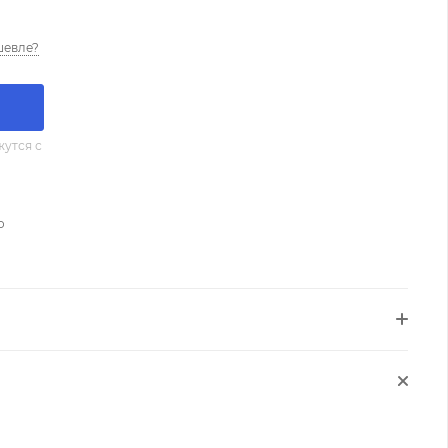
шевле?
утся с
о