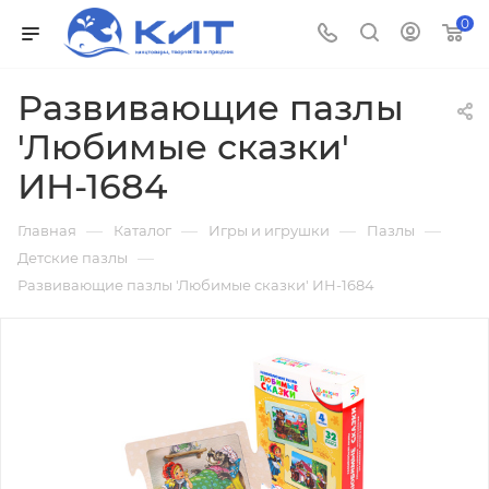
0
Развивающие пазлы
'Любимые сказки'
ИН-1684
—
—
—
—
Главная
Каталог
Игры и игрушки
Пазлы
—
Детские пазлы
Развивающие пазлы 'Любимые сказки' ИН-1684