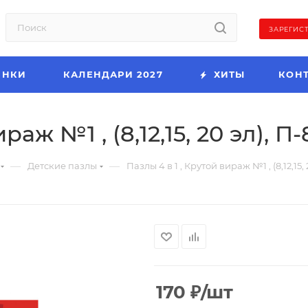
ЗАРЕГИС
ИНКИ
КАЛЕНДАРИ 2027
ХИТЫ
КОН
раж №1 , (8,12,15, 20 эл), П-
—
—
Детские пазлы
Пазлы 4 в 1 , Крутой вираж №1 , (8,12,15, 
170
₽
/шт