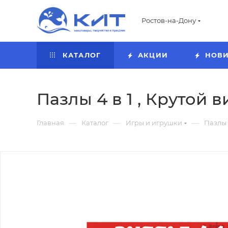
Ростов-на-Дону
КАТАЛОГ
АКЦИИ
НОВ
Пазлы 4 в 1 , Крутой ви
—
—
—
Главная
Каталог
Игры и игрушки
Пазлы