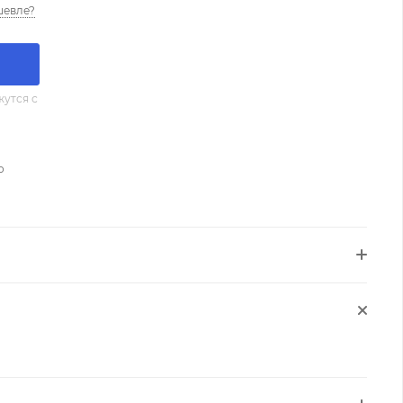
шевле?
утся с
о