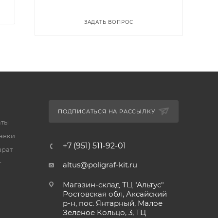
ЗАДАТЬ ВОПРОС
ПОДПИСАТЬСЯ НА РАССЫЛКУ
аты
тавки
+7 (951) 511-92-01
врат
т
altus@poligraf-kit.ru
Магазин-склад ТЦ "Альтус"
Ростовская обл, Аксайский
р-н, пос. Янтарный, Малое
Зеленое Кольцо, 3, ТЦ