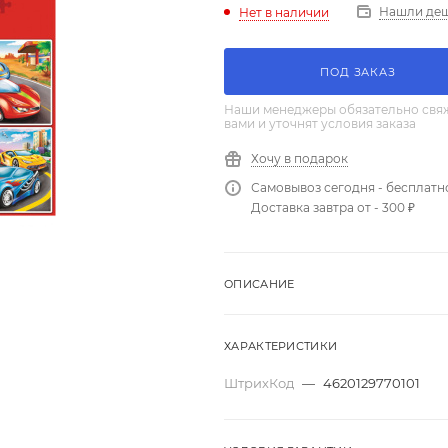
Нашли де
Нет в наличии
ПОД ЗАКАЗ
Наши менеджеры обязательно свяж
вами и уточнят условия заказа
Хочу в подарок
Самовывоз сегодня - бесплатн
Доставка завтра от - 300 ₽
ОПИСАНИЕ
ХАРАКТЕРИСТИКИ
ШтрихКод
—
4620129770101