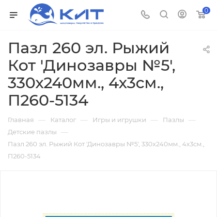
0
Пазл 260 эл. Рыжий
Кот 'Динозавры №5',
330х240мм., 4х3см.,
П260-5134
—
—
—
—
Главная
Каталог
Игры и игрушки
Пазлы
—
Детские пазлы
Пазл 260 эл. Рыжий Кот 'Динозавры №5', 330х240мм., 4х3см.,
П260-5134