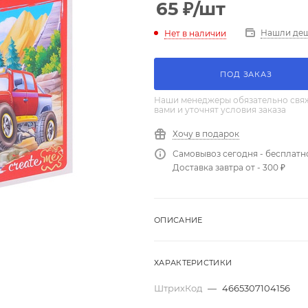
65
₽
/шт
Нашли де
Нет в наличии
ПОД ЗАКАЗ
Наши менеджеры обязательно свяж
вами и уточнят условия заказа
Хочу в подарок
Самовывоз сегодня - бесплатн
Доставка завтра от - 300 ₽
ОПИСАНИЕ
ХАРАКТЕРИСТИКИ
ШтрихКод
—
4665307104156