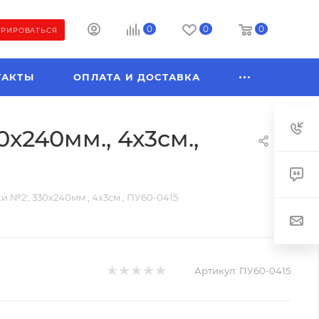
0
0
0
ТРИРОВАТЬСЯ
ТАКТЫ
ОПЛАТА И ДОСТАВКА
х240мм., 4х3см.,
и №2', 330х240мм., 4х3см., ПУ60-0415
Артикул:
ПУ60-0415