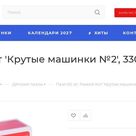
ЗАРЕГИС
ИНКИ
КАЛЕНДАРИ 2027
ХИТЫ
КОН
 'Крутые машинки №2', 330
—
—
Детские пазлы
Пазл 60 эл. Рыжий Кот 'Крутые машинк