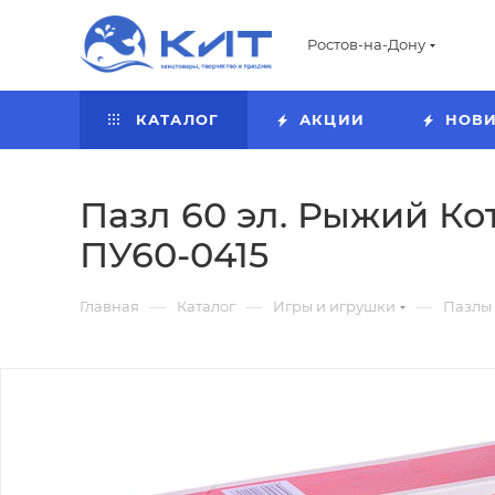
Ростов-на-Дону
КАТАЛОГ
АКЦИИ
НОВ
Пазл 60 эл. Рыжий Кот
ПУ60-0415
—
—
—
Главная
Каталог
Игры и игрушки
Пазлы