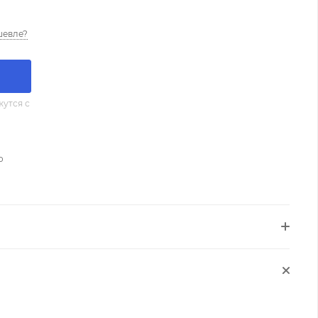
шевле?
утся с
о