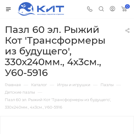
0
Пазл 60 эл. Рыжий
Кот 'Трансформеры
из будущего',
330х240мм., 4х3см.,
У60-5916
—
—
—
—
Главная
Каталог
Игры и игрушки
Пазлы
—
Детские пазлы
Пазл 60 эл. Рыжий Кот 'Трансформеры из будущего',
330х240мм., 4х3см., У60-5916