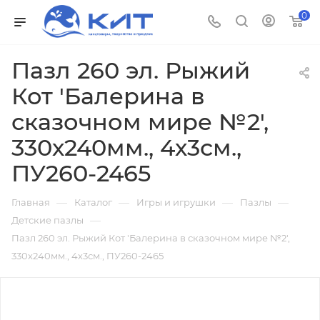
0
Пазл 260 эл. Рыжий
Кот 'Балерина в
сказочном мире №2',
330х240мм., 4х3см.,
ПУ260-2465
—
—
—
—
Главная
Каталог
Игры и игрушки
Пазлы
—
Детские пазлы
Пазл 260 эл. Рыжий Кот 'Балерина в сказочном мире №2',
330х240мм., 4х3см., ПУ260-2465