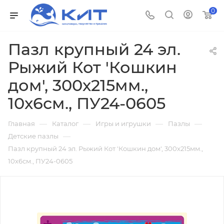
0
Пазл крупный 24 эл.
Рыжий Кот 'Кошкин
дом', 300х215мм.,
10х6см., ПУ24-0605
—
—
—
—
Главная
Каталог
Игры и игрушки
Пазлы
—
Детские пазлы
Пазл крупный 24 эл. Рыжий Кот 'Кошкин дом', 300х215мм.,
10х6см., ПУ24-0605