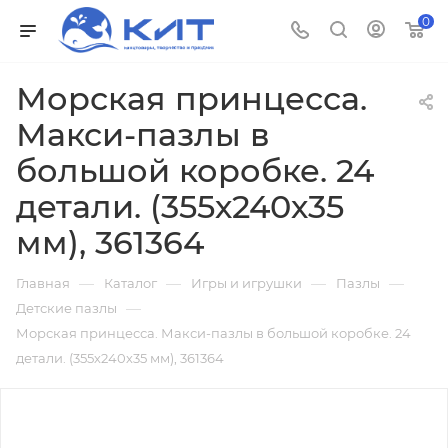
0
Морская принцесса.
Макси-пазлы в
большой коробке. 24
детали. (355х240х35
мм), 361364
—
—
—
—
Главная
Каталог
Игры и игрушки
Пазлы
—
Детские пазлы
Морская принцесса. Макси-пазлы в большой коробке. 24
детали. (355х240х35 мм), 361364