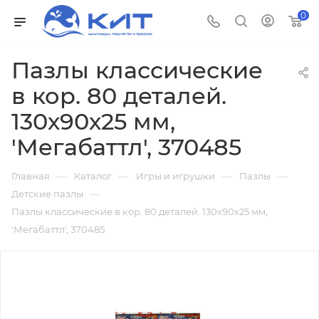
0
Пазлы классические
в кор. 80 деталей.
130х90х25 мм,
'Мегабаттл', 370485
—
—
—
—
Главная
Каталог
Игры и игрушки
Пазлы
—
Детские пазлы
Пазлы классические в кор. 80 деталей. 130х90х25 мм,
'Мегабаттл', 370485