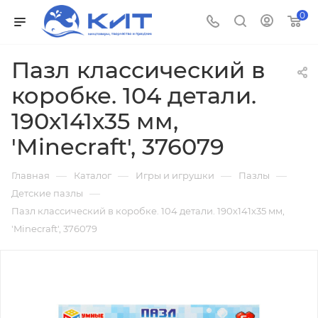
0
Пазл классический в
коробке. 104 детали.
190х141х35 мм,
'Minecraft', 376079
—
—
—
—
Главная
Каталог
Игры и игрушки
Пазлы
—
Детские пазлы
Пазл классический в коробке. 104 детали. 190х141х35 мм,
'Minecraft', 376079