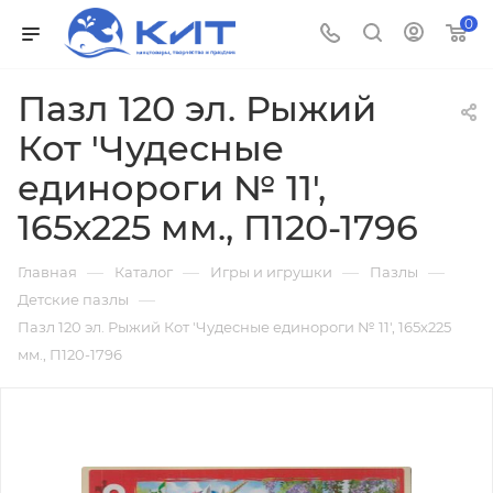
0
Пазл 120 эл. Рыжий
Кот 'Чудесные
единороги № 11',
165х225 мм., П120-1796
—
—
—
—
Главная
Каталог
Игры и игрушки
Пазлы
—
Детские пазлы
Пазл 120 эл. Рыжий Кот 'Чудесные единороги № 11', 165х225
мм., П120-1796