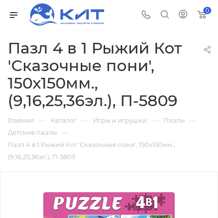
0
Пазл 4 в 1 Рыжий Кот
'Сказочные пони',
150х150мм.,
(9,16,25,36эл.), П-5809
—
—
—
—
Главная
Каталог
Игры и игрушки
Пазлы
—
Детские пазлы
Пазл 4 в 1 Рыжий Кот 'Сказочные пони', 150х150мм.,
(9,16,25,36эл.), П-5809