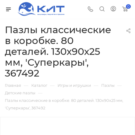
0
Пазлы классические
в коробке. 80
деталей. 130х90х25
мм, 'Суперкары',
367492
—
—
—
—
Главная
Каталог
Игры и игрушки
Пазлы
—
Детские пазлы
Пазлы классические в коробке. 80 деталей. 130х90х25 мм,
'Суперкары', 367492