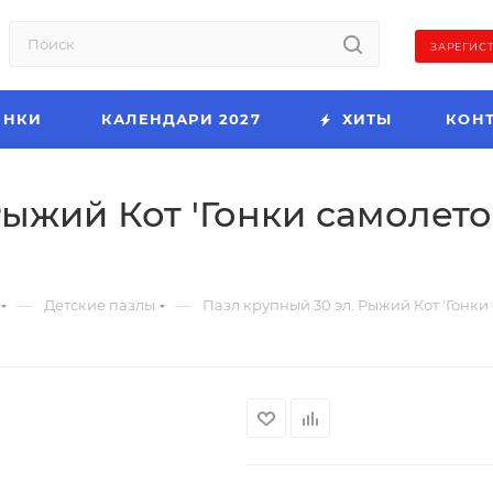
ЗАРЕГИС
ИНКИ
КАЛЕНДАРИ 2027
ХИТЫ
КОН
ыжий Кот 'Гонки самолетов
—
—
Детские пазлы
Пазл крупный 30 эл. Рыжий Кот 'Гонки 