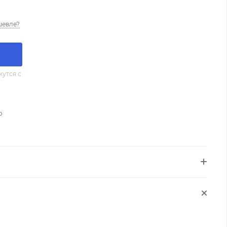
шевле?
утся с
о