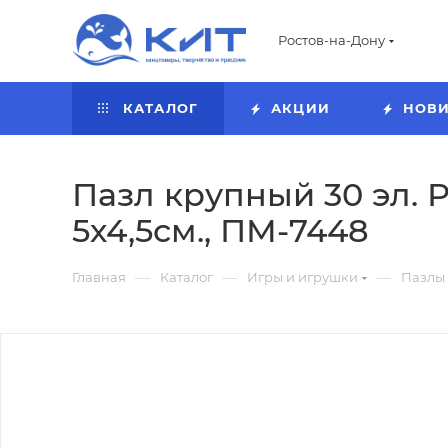
Ростов-на-Дону
КАТАЛОГ
АКЦИИ
НОВ
Пазл крупный 30 эл. Р
5х4,5см., ПМ-7448
—
—
—
Главная
Каталог
Игры и игрушки
Пазлы