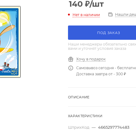
140
₽
/шт
Нашли де
Нет в наличии
ПОД ЗАКАЗ
Наши менеджеры обязательно свяж
вами и уточнят условия заказа
Хочу в подарок
Самовывоз сегодня - бесплатн
Доставка завтра от - 300 ₽
ОПИСАНИЕ
ХАРАКТЕРИСТИКИ
ШтрихКод
—
4665297774483