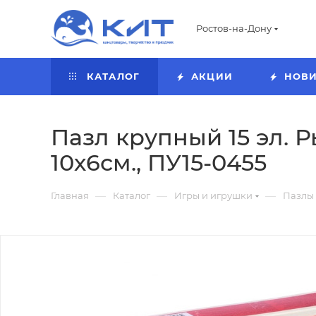
Ростов-на-Дону
КАТАЛОГ
АКЦИИ
НОВ
Пазл крупный 15 эл. Р
10х6см., ПУ15-0455
—
—
—
Главная
Каталог
Игры и игрушки
Пазлы