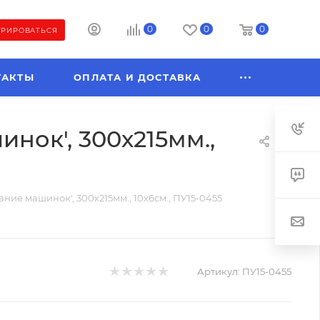
0
0
0
ТРИРОВАТЬСЯ
ТАКТЫ
ОПЛАТА И ДОСТАВКА
нок', 300х215мм.,
ание машинок', 300х215мм., 10х6см., ПУ15-0455
Артикул:
ПУ15-0455