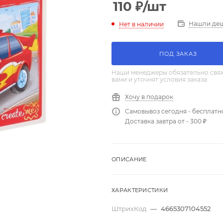
110
₽
/шт
Нашли де
Нет в наличии
ПОД ЗАКАЗ
Наши менеджеры обязательно свяж
вами и уточнят условия заказа
Хочу в подарок
Самовывоз сегодня - бесплатн
Доставка завтра от - 300 ₽
ОПИСАНИЕ
ХАРАКТЕРИСТИКИ
ШтрихКод
—
4665307104552