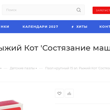
ЗАРЕГИС
ИНКИ
КАЛЕНДАРИ 2027
ХИТЫ
КОН
ыжий Кот 'Состязание маши
—
—
Детские пазлы
Пазл крупный 15 эл. Рыжий Кот 'Состяз