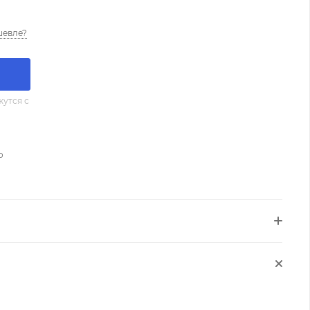
шевле?
утся с
о