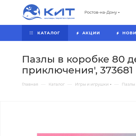
Ростов-на-Дону
КАТАЛОГ
АКЦИИ
НОВ
Пазлы в коробке 80 д
приключения', 373681
—
—
—
Главная
Каталог
Игры и игрушки
Пазлы