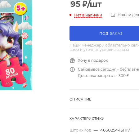
95
₽
/шт
Нашли де
Нет в наличии
ПОД ЗАКАЗ
Наши менеджеры обязательно свяж
вами и уточнят условия заказа
Хочу в подарок
Самовывоз сегодня - бесплатн
Доставка завтра от - 300 ₽
ОПИСАНИЕ
ХАРАКТЕРИСТИКИ
ШтрихКод
—
4660254451117