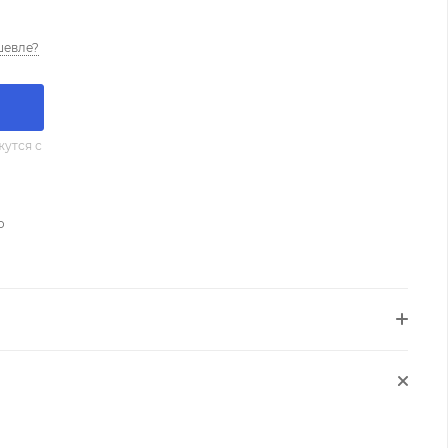
шевле?
утся с
о