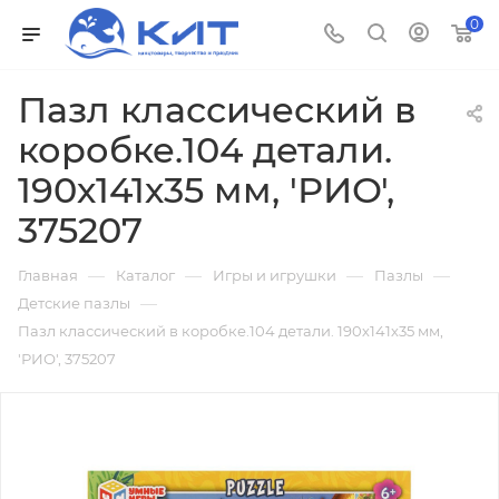
0
Пазл классический в
коробке.104 детали.
190х141х35 мм, 'РИО',
375207
—
—
—
—
Главная
Каталог
Игры и игрушки
Пазлы
—
Детские пазлы
Пазл классический в коробке.104 детали. 190х141х35 мм,
'РИО', 375207