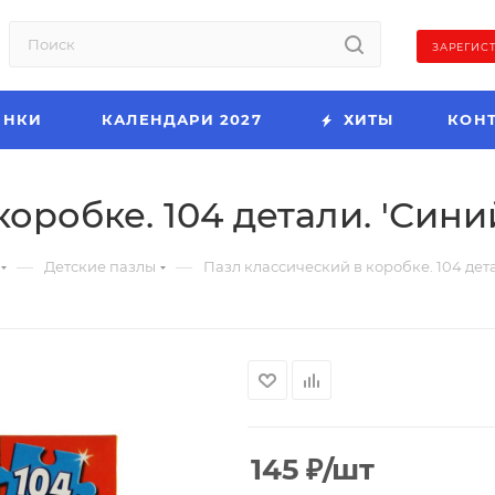
ЗАРЕГИС
ИНКИ
КАЛЕНДАРИ 2027
ХИТЫ
КОН
оробке. 104 детали. 'Синий
—
—
Детские пазлы
Пазл классический в коробке. 104 дета
145
₽
/шт