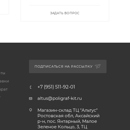
ЗАДАТЬ ВОПРОС
ПОДПИСАТЬСЯ НА РАССЫЛКУ
аты
тавки
+7 (951) 511-92-01
врат
т
altus@poligraf-kit.ru
Магазин-склад ТЦ "Альтус"
Ростовская обл, Аксайский
р-н, пос. Янтарный, Малое
Зеленое Кольцо, 3, ТЦ