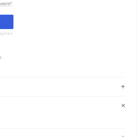
шевле?
утся с
о