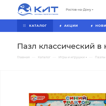
Ростов-на-Дону
КАТАЛОГ
АКЦИИ
НОВ
Пазл классический в к
—
—
—
Главная
Каталог
Игры и игрушки
Пазлы