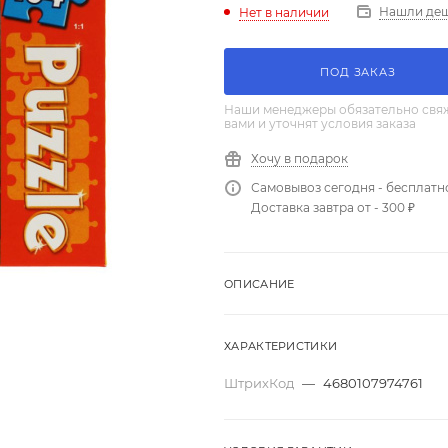
Нашли де
Нет в наличии
ПОД ЗАКАЗ
Наши менеджеры обязательно свяж
вами и уточнят условия заказа
Хочу в подарок
Самовывоз сегодня - бесплатн
Доставка завтра от - 300 ₽
ОПИСАНИЕ
ХАРАКТЕРИСТИКИ
ШтрихКод
—
4680107974761