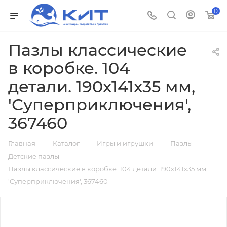
0
Пазлы классические
в коробке. 104
детали. 190х141х35 мм,
'Суперприключения',
367460
—
—
—
—
Главная
Каталог
Игры и игрушки
Пазлы
—
Детские пазлы
Пазлы классические в коробке. 104 детали. 190х141х35 мм,
'Суперприключения', 367460