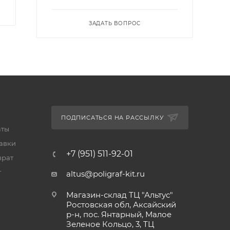
ЗАДАТЬ ВОПРОС
ПОДПИСАТЬСЯ НА РАССЫЛКУ
аты
тавки
+7 (951) 511-92-01
врат
т
altus@poligraf-kit.ru
Магазин-склад ТЦ "Альтус"
Ростовская обл, Аксайский
р-н, пос. Янтарный, Малое
Зеленое Кольцо, 3, ТЦ