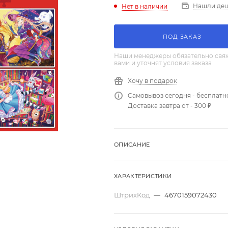
Нашли де
Нет в наличии
ПОД ЗАКАЗ
Наши менеджеры обязательно свяж
вами и уточнят условия заказа
Хочу в подарок
Самовывоз сегодня - бесплатн
Доставка завтра от - 300 ₽
ОПИСАНИЕ
ХАРАКТЕРИСТИКИ
ШтрихКод
—
4670159072430