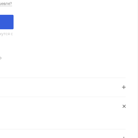
шевле?
утся с
о