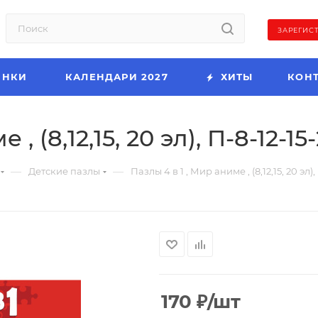
ЗАРЕГИС
ИНКИ
КАЛЕНДАРИ 2027
ХИТЫ
КОН
, (8,12,15, 20 эл), П-8-12-15
—
—
Детские пазлы
Пазлы 4 в 1 , Мир аниме , (8,12,15, 20 эл)
170
₽
/шт