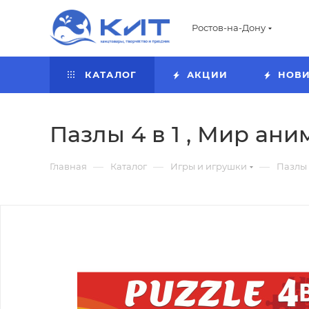
Ростов-на-Дону
КАТАЛОГ
АКЦИИ
НОВ
Пазлы 4 в 1 , Мир аниме 
—
—
—
Главная
Каталог
Игры и игрушки
Пазлы