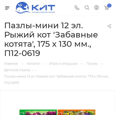
0
Пазлы-мини 12 эл.
Рыжий кот 'Забавные
котята', 175 х 130 мм.,
П12-0619
—
—
—
—
Главная
Каталог
Игры и игрушки
Пазлы
—
Детские пазлы
Пазлы-мини 12 эл. Рыжий кот 'Забавные котята', 175 х 130 мм.,
П12-0619