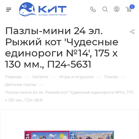
0
Пазлы-мини 24 эл.
Рыжий кот 'Чудесные
единороги №14', 175 х
130 мм., П24-5631
—
—
—
—
Главная
Каталог
Игры и игрушки
Пазлы
—
Детские пазлы
Пазлы-мини 24 эл. Рыжий кот 'Чудесные единороги №14', 175
х 130 мм., П24-5631