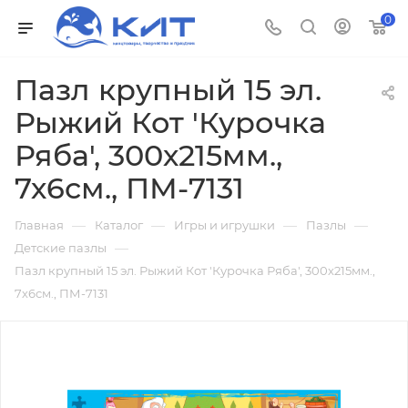
0
Пазл крупный 15 эл.
Рыжий Кот 'Курочка
Ряба', 300х215мм.,
7х6см., ПМ-7131
—
—
—
—
Главная
Каталог
Игры и игрушки
Пазлы
—
Детские пазлы
Пазл крупный 15 эл. Рыжий Кот 'Курочка Ряба', 300х215мм.,
7х6см., ПМ-7131