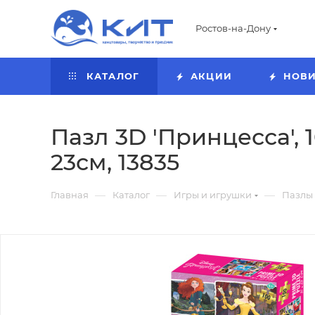
Ростов-на-Дону
КАТАЛОГ
АКЦИИ
НОВ
Пазл 3D 'Принцесса', 
23см, 13835
—
—
—
Главная
Каталог
Игры и игрушки
Пазлы