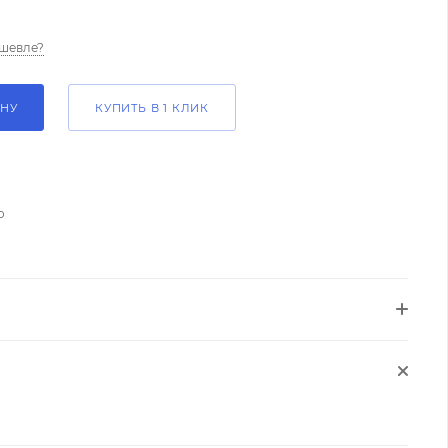
шевле?
ИНУ
КУПИТЬ В 1 КЛИК
о