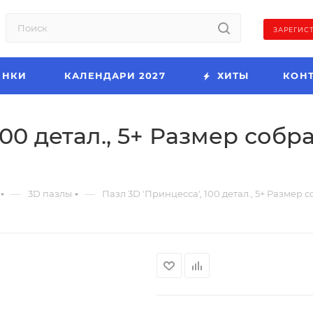
ЗАРЕГИС
ИНКИ
КАЛЕНДАРИ 2027
ХИТЫ
КОН
100 детал., 5+ Размер собр
—
—
3D пазлы
Пазл 3D 'Принцесса', 100 детал., 5+ Размер с