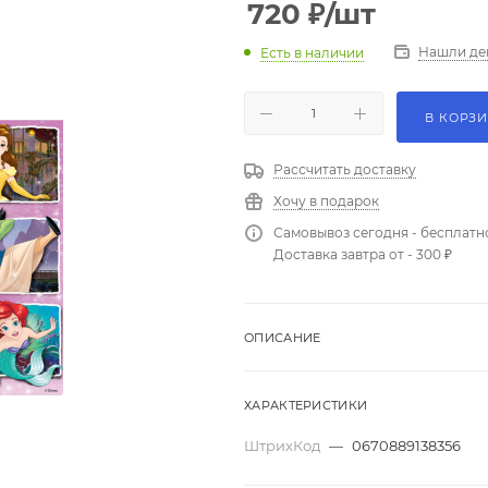
720
₽
/шт
Нашли де
Есть в наличии
В КОРЗ
Рассчитать доставку
Хочу в подарок
Самовывоз сегодня - бесплатн
Доставка завтра от - 300 ₽
ОПИСАНИЕ
ХАРАКТЕРИСТИКИ
ШтрихКод
—
0670889138356