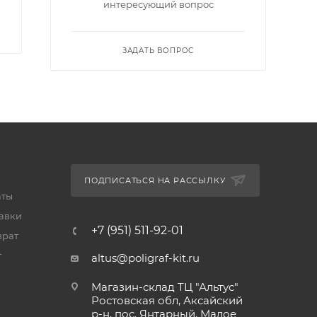
интересующий вопрос
ЗАДАТЬ ВОПРОС
ПОДПИСАТЬСЯ НА РАССЫЛКУ
аты
тавки
+7 (951) 511-92-01
врат
т
altus@poligraf-kit.ru
Магазин-склад ТЦ "Альтус"
Ростовская обл, Аксайский
р-н, пос. Янтарный, Малое