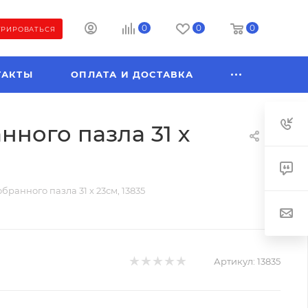
0
0
0
ТРИРОВАТЬСЯ
ТАКТЫ
ОПЛАТА И ДОСТАВКА
анного пазла 31 х
обранного пазла 31 х 23см, 13835
Артикул:
13835