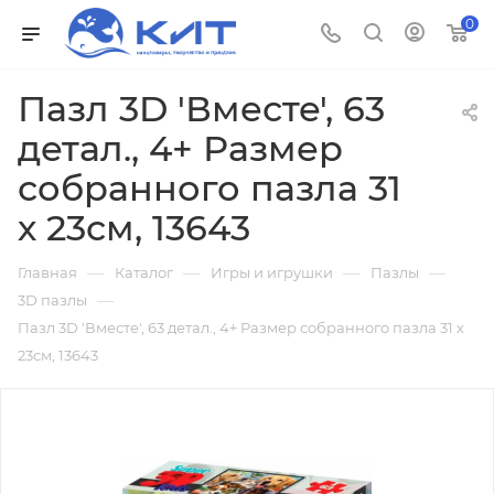
0
Пазл 3D 'Вместе', 63
детал., 4+ Размер
собранного пазла 31
х 23см, 13643
—
—
—
—
Главная
Каталог
Игры и игрушки
Пазлы
—
3D пазлы
Пазл 3D 'Вместе', 63 детал., 4+ Размер собранного пазла 31 х
23см, 13643