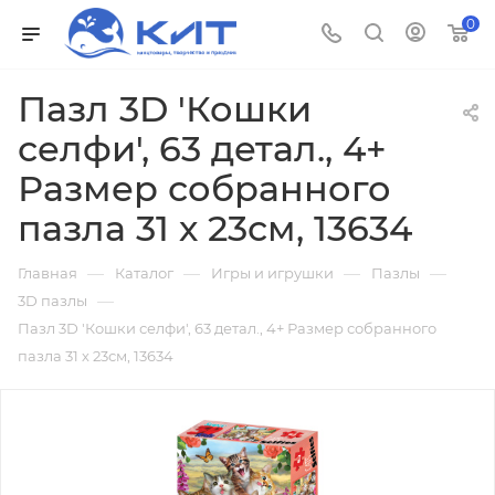
0
Пазл 3D 'Кошки
селфи', 63 детал., 4+
Размер собранного
пазла 31 х 23см, 13634
—
—
—
—
Главная
Каталог
Игры и игрушки
Пазлы
—
3D пазлы
Пазл 3D 'Кошки селфи', 63 детал., 4+ Размер собранного
пазла 31 х 23см, 13634