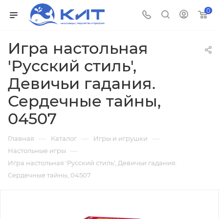
0
Игра настольная
'Русский стиль',
Девичьи гадания.
Сердечные тайны,
04507
—
—
—
Главная
Каталог
Игры и игрушки
—
Настольные игры
Игра настольная 'Русский стиль', Девичьи гадания.
Сердечные тайны, 04507