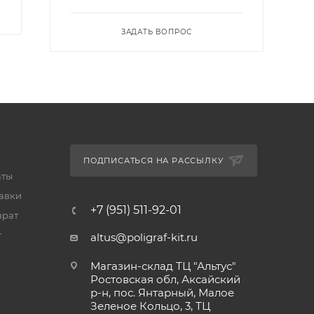
ЗАДАТЬ ВОПРОС
ПОДПИСАТЬСЯ НА РАССЫЛКУ
аты
тавки
+7 (951) 511-92-01
врат
т
altus@poligraf-kit.ru
Магазин-склад ТЦ "Альтус"
Ростовская обл, Аксайский
р-н, пос. Янтарный, Малое
Зеленое Кольцо, 3, ТЦ