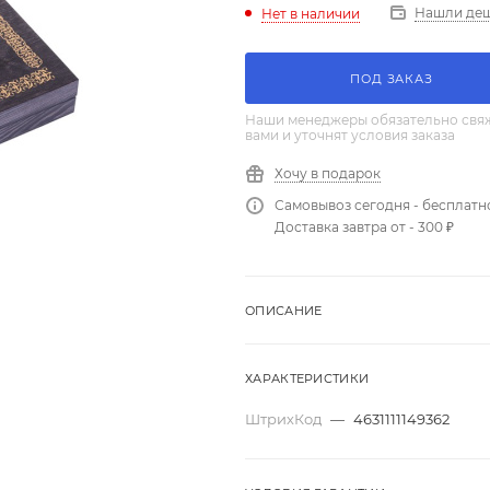
Нашли де
Нет в наличии
ПОД ЗАКАЗ
Наши менеджеры обязательно свяж
вами и уточнят условия заказа
Хочу в подарок
Самовывоз сегодня - бесплатн
Доставка завтра от - 300 ₽
ОПИСАНИЕ
ХАРАКТЕРИСТИКИ
ШтрихКод
—
4631111149362