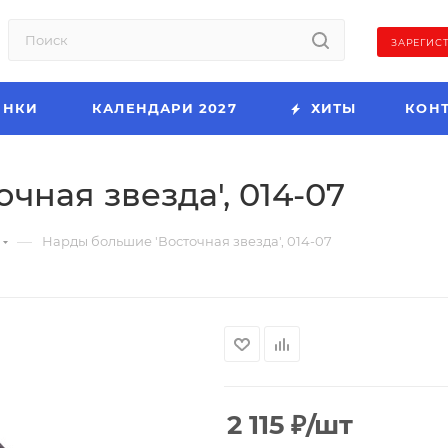
ЗАРЕГИС
ИНКИ
КАЛЕНДАРИ 2027
ХИТЫ
КОН
чная звезда', 014-07
—
Нарды большие 'Восточная звезда', 014-07
2 115
₽
/шт