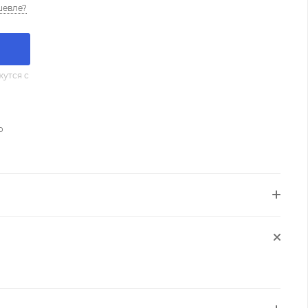
шевле?
утся с
о