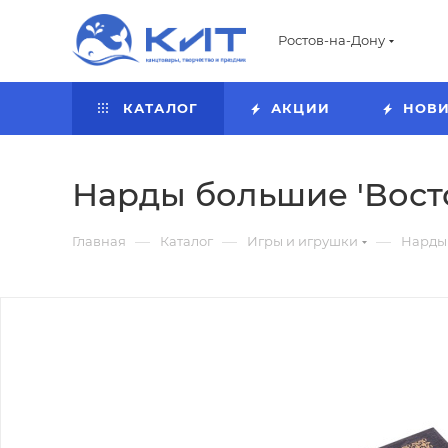
Ростов-на-Дону
КАТАЛОГ
АКЦИИ
НОВ
Нарды большие 'Восто
—
—
—
Главная
Каталог
Игры и игрушки
Нарды