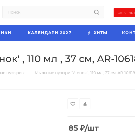
ЗАРЕГИС
ИНКИ
КАЛЕНДАРИ 2027
ХИТЫ
КОН
' , 110 мл , 37 см, AR-106
—
ые пузыри
Мыльные пузыри 'Утенок' , 110 мл , 37 см, AR-10618
85
₽
/шт