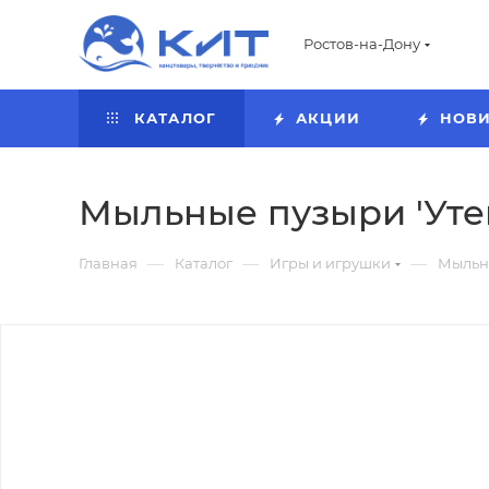
Ростов-на-Дону
КАТАЛОГ
АКЦИИ
НОВ
Мыльные пузыри 'Утенок
—
—
—
Главная
Каталог
Игры и игрушки
Мыльн