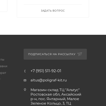
ЗАДАТЬ ВОПРОС
ПОДПИСАТЬСЯ НА РАССЫЛКУ
аты
тавки
+7 (951) 511-92-01
врат
т
altus@poligraf-kit.ru
Магазин-склад ТЦ "Альтус"
Ростовская обл, Аксайский
р-н, пос. Янтарный, Малое
Зеленое Кольцо, 3, ТЦ