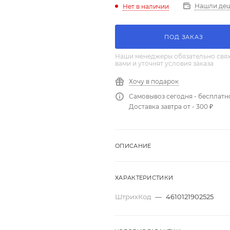
Нашли де
Нет в наличии
ПОД ЗАКАЗ
Наши менеджеры обязательно свяж
вами и уточнят условия заказа
Хочу в подарок
Самовывоз сегодня - бесплатн
Доставка завтра от - 300 ₽
ОПИСАНИЕ
ХАРАКТЕРИСТИКИ
ШтрихКод
—
4610121902525