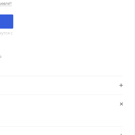
шевле?
утся с
о