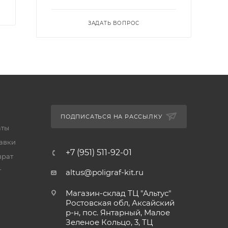
ЗАДАТЬ ВОПРОС
ПОДПИСАТЬСЯ НА РАССЫЛКУ
аты
тавки
+7 (951) 511-92-01
врат
т
altus@poligraf-kit.ru
Магазин-склад ТЦ "Альтус"
Ростовская обл, Аксайский
р-н, пос. Янтарный, Малое
Зеленое Кольцо, 3, ТЦ