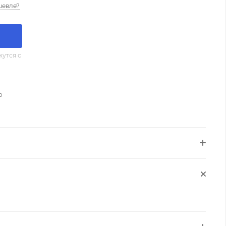
шевле?
утся с
о