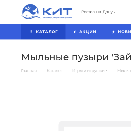
Ростов-на-Дону
КАТАЛОГ
АКЦИИ
НОВ
Мыльные пузыри 'Зайчик
—
—
—
Главная
Каталог
Игры и игрушки
Мыльн