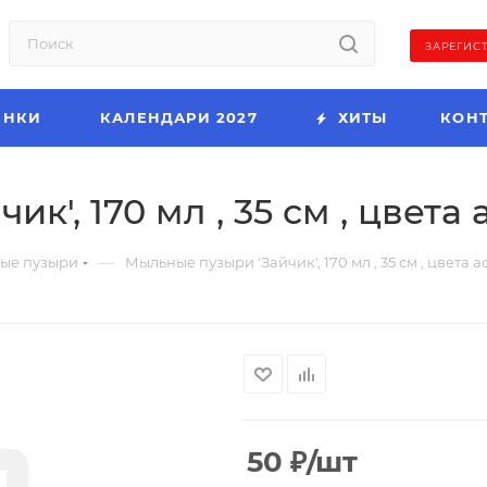
ЗАРЕГИС
ИНКИ
КАЛЕНДАРИ 2027
ХИТЫ
КОН
', 170 мл , 35 см , цвета 
—
ые пузыри
Мыльные пузыри 'Зайчик', 170 мл , 35 см , цвета а
50
₽
/шт