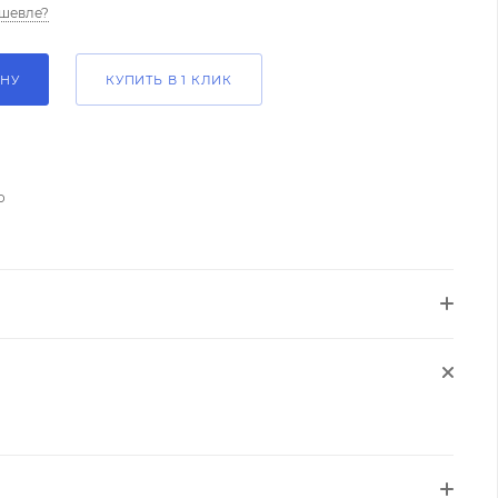
шевле?
ИНУ
КУПИТЬ В 1 КЛИК
о