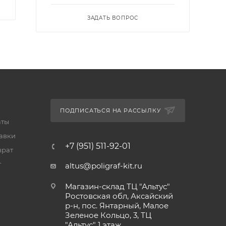
ЗАДАТЬ ВОПРОС
ПОДПИСАТЬСЯ НА РАССЫЛКУ
аты
тавки
+7 (951) 511-92-01
врат
т
altus@poligraf-kit.ru
Магазин-склад ТЦ "Альтус"
Ростовская обл, Аксайский
р-н, пос. Янтарный, Малое
Зеленое Кольцо, 3, ТЦ
"Альтус" 1 этаж