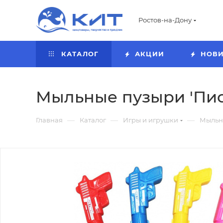
Ростов-на-Дону
КАТАЛОГ
АКЦИИ
НОВ
Мыльные пузыри 'Писто
—
—
—
Главная
Каталог
Игры и игрушки
Мыльн