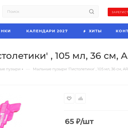
ЗАРЕГИС
ИНКИ
КАЛЕНДАРИ 2027
ХИТЫ
КОН
летики' , 105 мл, 36 см, A
—
ые пузыри
Мыльные пузыри 'Пистолетики' , 105 мл, 36 см, A
65
₽
/шт