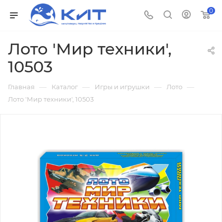
0
Лото 'Мир техники',
10503
—
—
—
—
Главная
Каталог
Игры и игрушки
Лото
Лото 'Мир техники', 10503